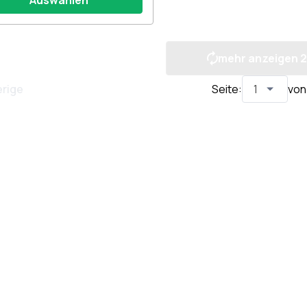
Auswählen
mehr anzeigen
2
erige
Seite
:
von