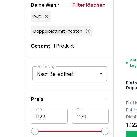
Deine Wahl
:
Filter löschen
PVC
Doppelblatt mit Pfosten
Gesamt
:
1
Produkt
Auf
Lag
Sortierung
Einf
Dopp
1500
(Т94
Preis
Profi
von
zu
Rahm
Dich
1.12