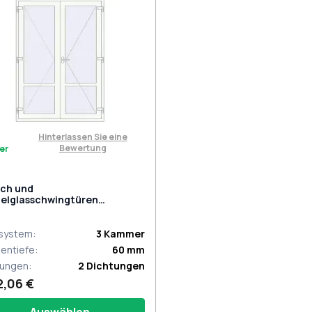
Hinterlassen Sie eine
Bewertung
er
ach und
elglasschwingtüren
x2100 mm INTERIOR door
/60) opens to the outside
lsystem
:
3
Kammer
entiefe
:
60
mm
tungen
:
2
Dichtungen
2,06 €